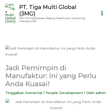
Lewati
PT. Tiga Multi Global
ke
(3MG)
konten
LPK, Training Karyawan, Magang, Head Hunter, Outsourcing
Cikarang, & LKP
Jadi Pemimpin di
Manufaktur: Ini yang Perlu
Anda Kuasai!
Tinggalkan Komentar
/
People Development
/ Oleh
admin